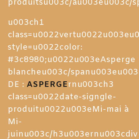
produitsu003c/au003eu003c/
u003ch1
class=u0022vertu0022u003eu
style=u0022color:
#3c8980;u0022u003eAsperge
blancheu003c/spanu003eu003
DE :
ASPERGE
rnu003ch3
class=u0022date-signgle-
produitu0022u003eMi-mai à
Mi-
juinu003c/h3u003ernu003cdiv