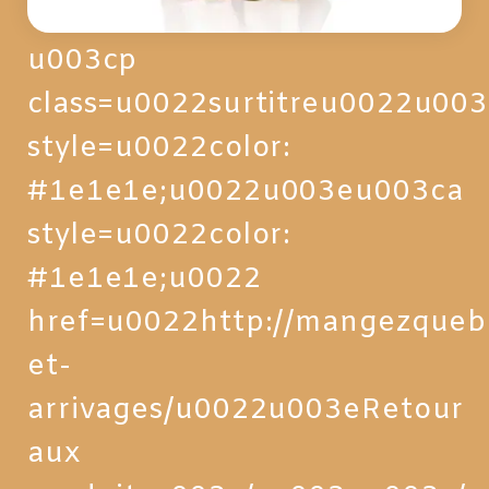
u003cp
class=u0022surtitreu0022u00
style=u0022color:
#1e1e1e;u0022u003eu003ca
style=u0022color:
#1e1e1e;u0022
href=u0022http://mangezqueb
et-
arrivages/u0022u003eRetour
aux