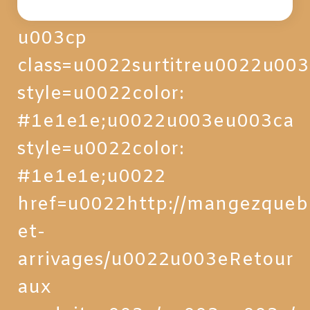
u003cp
class=u0022surtitreu0022u00
style=u0022color:
#1e1e1e;u0022u003eu003ca
style=u0022color:
#1e1e1e;u0022
href=u0022http://mangezqueb
et-
arrivages/u0022u003eRetour
aux