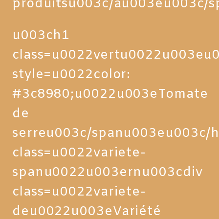
produitsu003c/au003eu003c/
u003ch1
class=u0022vertu0022u003eu
style=u0022color:
#3c8980;u0022u003eTomate
de
serreu003c/spanu003eu003c/
class=u0022variete-
spanu0022u003ernu003cdiv
class=u0022variete-
deu0022u003eVariété