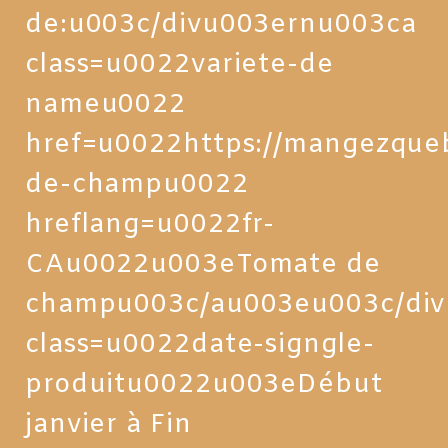
de:u003c/divu003ernu003ca
class=u0022variete-de
nameu0022
href=u0022https://mangezque
de-champu0022
hreflang=u0022fr-
CAu0022u003eTomate de
champu003c/au003eu003c/di
class=u0022date-signgle-
produitu0022u003eDébut
janvier à Fin