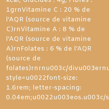
kcal, Glucides : 4g, Fibres :
1grnVitamine C : 20 % de
l’AQR (source de vitamine
C)rnVitamine A : 8 % de
l’AQR (source de vitamine
A)rnFolates : 6 % de l’AQR
(source de
folates)rnrnu003c/divu003er
style=u0022font-size:
1.6rem; letter-spacing:
0.04em;u0022u003eos.u003c/